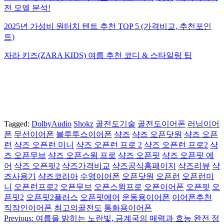
전 모델 분석!
2025년 가성비 원터치 텐트 추천 TOP 5 (가격비교, 추천포인
트)
자라 키즈(ZARA KIDS) 여름 추천 코디 & 스타일링 팁
Tagged:
DolbyAudio
Shokz
골전도기술
골전도이어폰
러닝이어
폰
무선이어폰
블루투스이어폰
샥즈
샥즈 오픈닷원
샥즈 오픈
런
샥즈 오픈런 미니
샥즈 오픈런 프로 2
샥즈 오픈런 프로2
샥
즈 오픈무브
샥즈 오픈스윔 프로
샥즈 오픈핏
샥즈 오픈핏 에
어
샥즈 오픈핏2
샥즈가격비교
샥즈공식홈페이지
샥즈리뷰
샥
즈사용기
샥즈코리아
수영이어폰
오픈닷원
오픈런
오픈런미
니
오픈런프로2
오픈무브
오픈스윔프로
오픈이어폰
오픈핏
오
픈핏2
오픈핏2플러스
오픈핏에어
운동용이어폰
이어폰추천
직장인이어폰
최고의골전도
통화용이어폰
Previous:
여름을 밝히는 노란빛, 금계국의 매력과 효능 완전 정
글