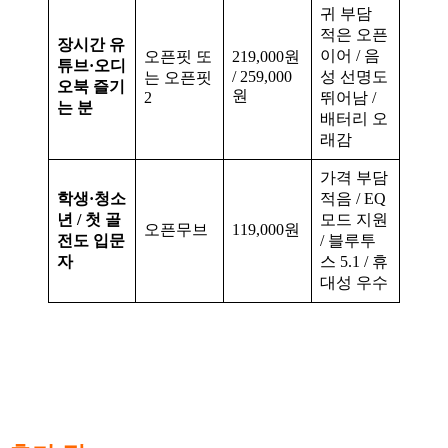
귀 부담
적은 오픈
장시간 유
이어 / 음
오픈핏 또
219,000원
튜브·오디
/ 259,000
성 선명도
는 오픈핏
오북 즐기
원
2
뛰어남 /
는 분
배터리 오
래감
가격 부담
학생·청소
적음 / EQ
년 / 첫 골
모드 지원
오픈무브
119,000원
전도 입문
/ 블루투
자
스 5.1 / 휴
대성 우수