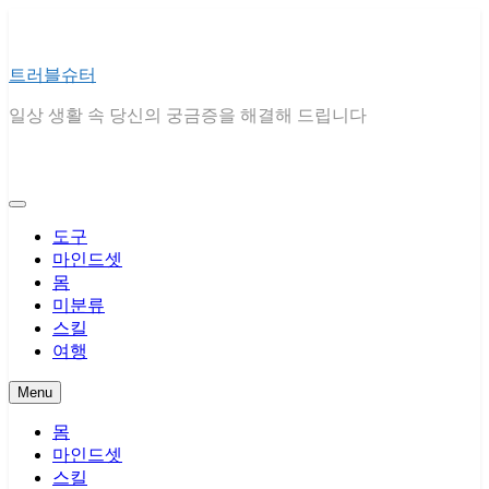
Skip
to
content
트러블슈터
일상 생활 속 당신의 궁금증을 해결해 드립니다
도구
마인드셋
몸
미분류
스킬
여행
Menu
몸
마인드셋
스킬