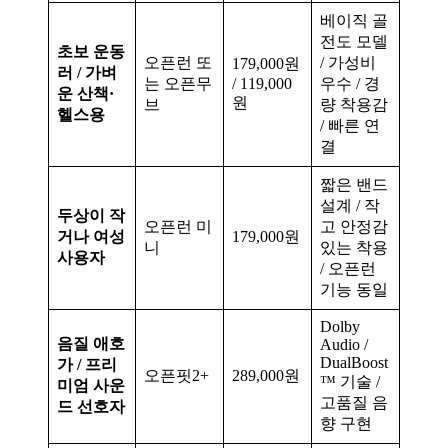
베이직 골
전도 모델
초보 운동
오픈런 또
/ 가성비
179,000원
러 / 가벼
는 오픈무
/ 119,000
우수 / 경
운 산책·
원
브
량 착용감
헬스용
/ 빠른 연
결
짧은 밴드
설계 / 작
두상이 작
오픈런 미
고 안정감
거나 여성
179,000원
니
있는 착용
사용자
/ 오픈런
기능 동일
Dolby
음질 애호
Audio /
DualBoost
가 / 프리
오픈핏2+
289,000원
™ 기술 /
미엄 사운
고품질 음
드 선호자
향 구현