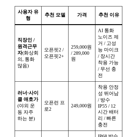
사용자 유
추천 모델
가격
추천 이유
형
AI 통화
노이즈 제
직장인 /
거 / 고성
원격근무
259,000원
오픈핏2 /
능 마이크
자
(화상회
/ 289,000
오픈핏2+
/ 장시간
원
의, 통화
착용 가능
많음)
/ 무선 충
전
착용 안정
러너·사이
성 뛰어남
클 애호가
/ 방수
오픈런 프
(야외 운
249,000원
IP55 / 12
로2
시간 배터
동 자주
리 / 빠른
하는 분)
충전
IP68 방수