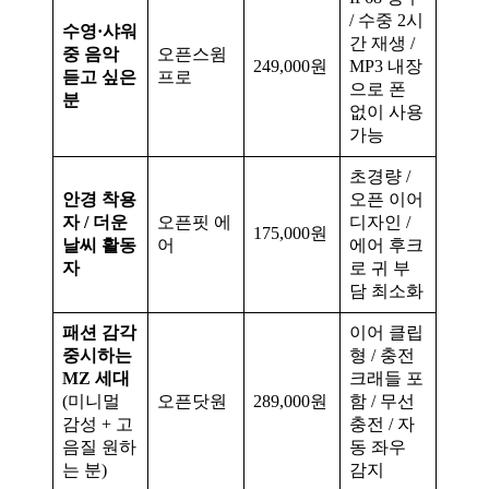
/ 수중 2시
수영·샤워
간 재생 /
중 음악
오픈스윔
249,000원
MP3 내장
듣고 싶은
프로
으로 폰
분
없이 사용
가능
초경량 /
안경 착용
오픈 이어
자 / 더운
오픈핏 에
디자인 /
175,000원
날씨 활동
어
에어 후크
자
로 귀 부
담 최소화
패션 감각
이어 클립
중시하는
형 / 충전
MZ 세대
크래들 포
(미니멀
오픈닷원
289,000원
함 / 무선
감성 + 고
충전 / 자
음질 원하
동 좌우
는 분)
감지