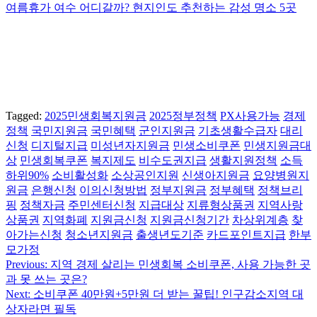
여름휴가 여수 어디갈까? 현지인도 추천하는 감성 명소 5곳
Tagged:
2025민생회복지원금
2025정부정책
PX사용가능
경제
정책
국민지원금
국민혜택
군인지원금
기초생활수급자
대리
신청
디지털지급
미성년자지원금
민생소비쿠폰
민생지원금대
상
민생회복쿠폰
복지제도
비수도권지급
생활지원정책
소득
하위90%
소비활성화
소상공인지원
신생아지원금
요양병원지
원금
은행신청
이의신청방법
정부지원금
정부혜택
정책브리
핑
정책자금
주민센터신청
지급대상
지류형상품권
지역사랑
상품권
지역화폐
지원금신청
지원금신청기간
차상위계층
찾
아가는신청
청소년지원금
출생년도기준
카드포인트지급
한부
모가정
Previous:
지역 경제 살리는 민생회복 소비쿠폰, 사용 가능한 곳
글
과 못 쓰는 곳은?
탐
Next:
소비쿠폰 40만원+5만원 더 받는 꿀팁! 인구감소지역 대
상자라면 필독
색