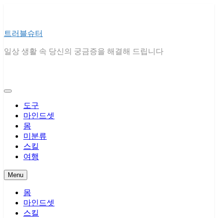
Skip
to
content
트러블슈터
일상 생활 속 당신의 궁금증을 해결해 드립니다
도구
마인드셋
몸
미분류
스킬
여행
Menu
몸
마인드셋
스킬