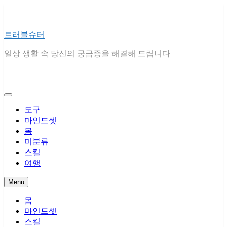
Skip
to
content
트러블슈터
일상 생활 속 당신의 궁금증을 해결해 드립니다
도구
마인드셋
몸
미분류
스킬
여행
Menu
몸
마인드셋
스킬