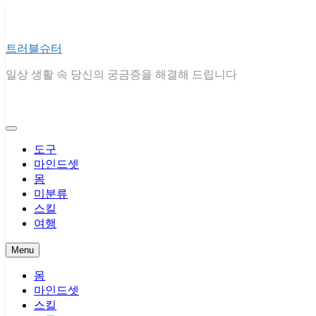
Skip
to
content
트러블슈터
일상 생활 속 당신의 궁금증을 해결해 드립니다
도구
마인드셋
몸
미분류
스킬
여행
Menu
몸
마인드셋
스킬