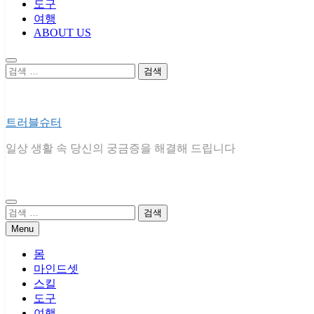
도구
여행
ABOUT US
검
색:
트러블슈터
일상 생활 속 당신의 궁금증을 해결해 드립니다
검
색:
Menu
몸
마인드셋
스킬
도구
여행