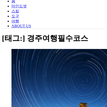
몸
마인드셋
스킬
도구
여행
ABOUT US
[태그:]
경주여행필수코스