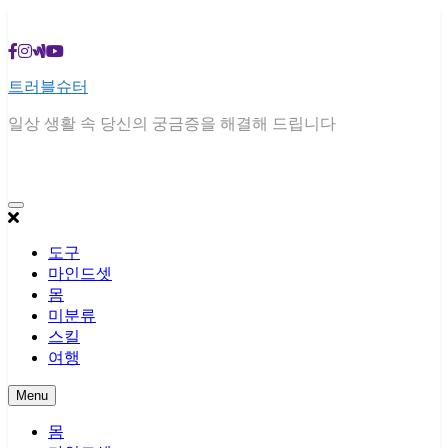
Skip
to
content
트러블슈터
일상 생활 속 당신의 궁금증을 해결해 드립니다
도구
마인드셋
몸
미분류
스킬
여행
Menu
몸