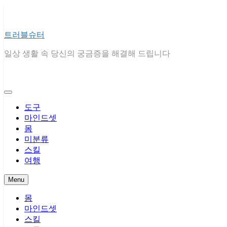
Skip
to
content
트러블슈터
일상 생활 속 당신의 궁금증을 해결해 드립니다
도구
마인드셋
몸
미분류
스킬
여행
Menu
몸
마인드셋
스킬