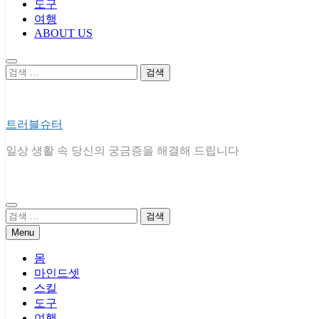
도구
여행
ABOUT US
검
색:
트러블슈터
일상 생활 속 당신의 궁금증을 해결해 드립니다
검
색:
Menu
몸
마인드셋
스킬
도구
여행