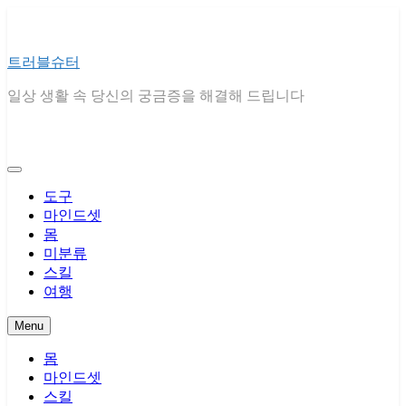
Skip
to
content
트러블슈터
일상 생활 속 당신의 궁금증을 해결해 드립니다
도구
마인드셋
몸
미분류
스킬
여행
Menu
몸
마인드셋
스킬