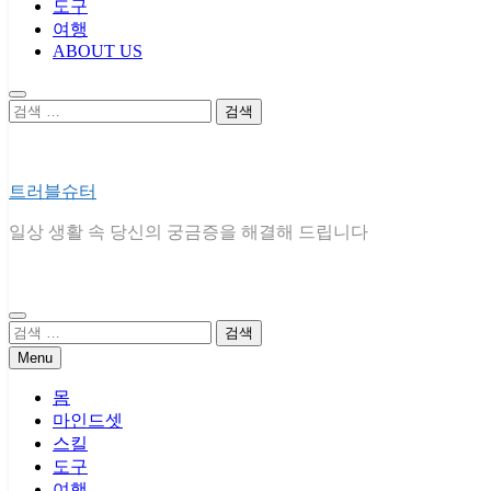
도구
여행
ABOUT US
검
색:
트러블슈터
일상 생활 속 당신의 궁금증을 해결해 드립니다
검
색:
Menu
몸
마인드셋
스킬
도구
여행