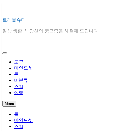
Skip
to
content
트러블슈터
일상 생활 속 당신의 궁금증을 해결해 드립니다
도구
마인드셋
몸
미분류
스킬
여행
Menu
몸
마인드셋
스킬