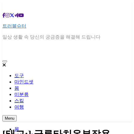
Skip
to
content
트러블슈터
일상 생활 속 당신의 궁금증을 해결해 드립니다
도구
마인드셋
몸
미분류
스킬
여행
Menu
몸