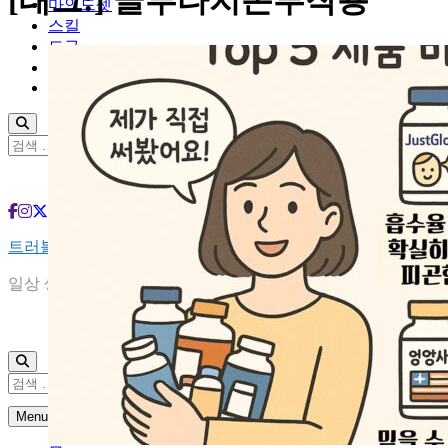
[태그:]
글루타치온부작용
마인드셋
스킬
도구
여행
ABOUT US
검
색:
트러블슈터
일상 생활 속 당신의 궁금증을 해결해 드립니다
검
색:
Menu