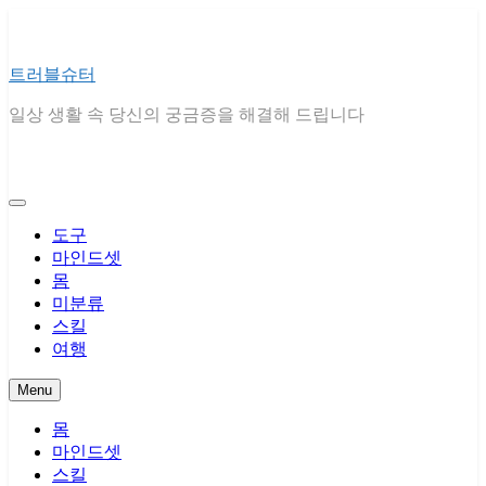
Skip
to
content
트러블슈터
일상 생활 속 당신의 궁금증을 해결해 드립니다
도구
마인드셋
몸
미분류
스킬
여행
Menu
몸
마인드셋
스킬