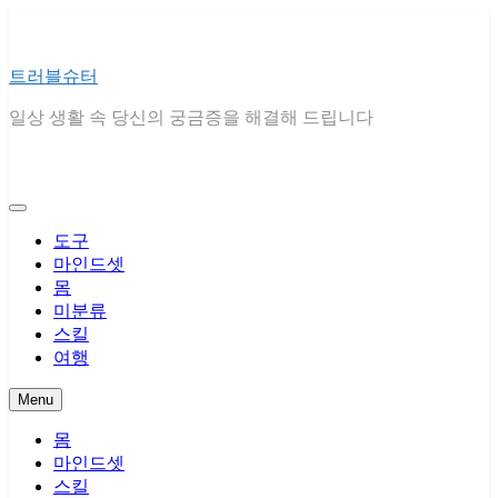
Skip
to
content
트러블슈터
일상 생활 속 당신의 궁금증을 해결해 드립니다
도구
마인드셋
몸
미분류
스킬
여행
Menu
몸
마인드셋
스킬