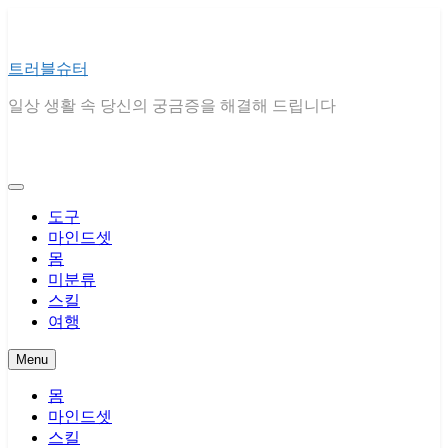
Skip
to
content
트러블슈터
일상 생활 속 당신의 궁금증을 해결해 드립니다
도구
마인드셋
몸
미분류
스킬
여행
Menu
몸
마인드셋
스킬