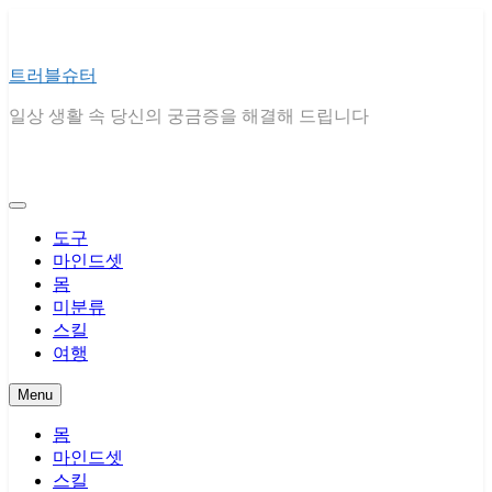
Skip
to
content
트러블슈터
일상 생활 속 당신의 궁금증을 해결해 드립니다
도구
마인드셋
몸
미분류
스킬
여행
Menu
몸
마인드셋
스킬