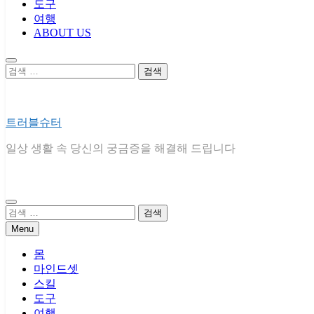
도구
여행
ABOUT US
검
색:
트러블슈터
일상 생활 속 당신의 궁금증을 해결해 드립니다
검
색:
Menu
몸
마인드셋
스킬
도구
여행