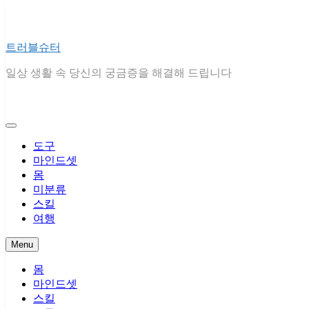
Skip
to
content
트러블슈터
일상 생활 속 당신의 궁금증을 해결해 드립니다
도구
마인드셋
몸
미분류
스킬
여행
Menu
몸
마인드셋
스킬