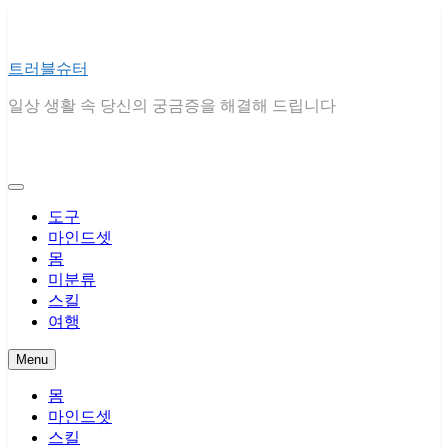
Skip
to
content
트러블슈터
일상 생활 속 당신의 궁금증을 해결해 드립니다
도구
마인드셋
몸
미분류
스킬
여행
Menu
몸
마인드셋
스킬