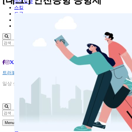
[태그:]
인천공항 공항세
마인드셋
스킬
도구
여행
ABOUT US
검
색:
트러블슈터
일상 생활 속 당신의 궁금증을 해결해 드립니다
검
색:
Menu