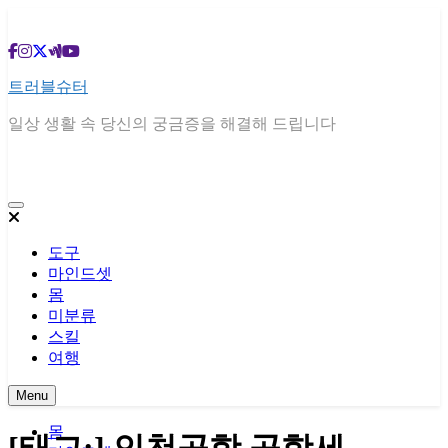
Skip
to
content
트러블슈터
일상 생활 속 당신의 궁금증을 해결해 드립니다
도구
마인드셋
몸
미분류
스킬
여행
Menu
몸