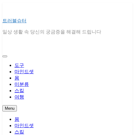
Skip
to
content
트러블슈터
일상 생활 속 당신의 궁금증을 해결해 드립니다
도구
마인드셋
몸
미분류
스킬
여행
Menu
몸
마인드셋
스킬