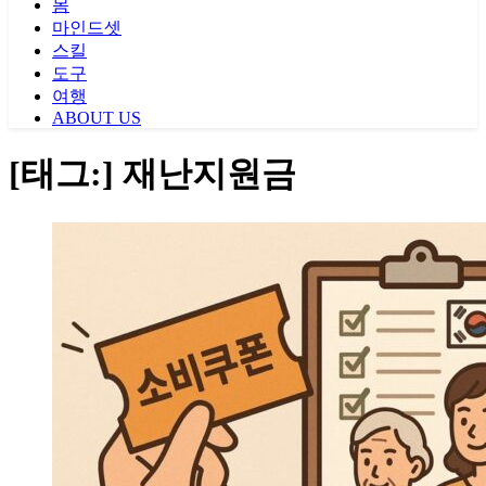
몸
마인드셋
스킬
도구
여행
ABOUT US
[태그:]
재난지원금