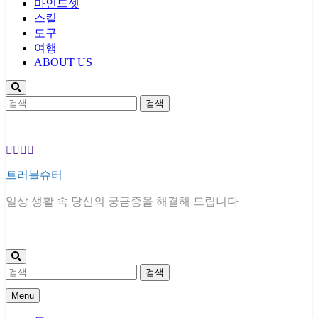
마인드셋
스킬
도구
여행
ABOUT US
검
색:
트러블슈터
일상 생활 속 당신의 궁금증을 해결해 드립니다
검
색:
Menu