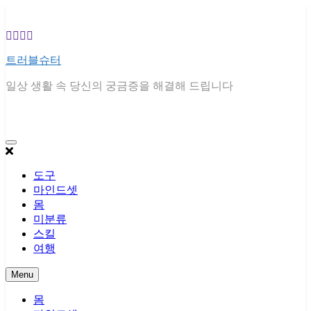
Skip
to
content
트러블슈터
일상 생활 속 당신의 궁금증을 해결해 드립니다
도구
마인드셋
몸
미분류
스킬
여행
Menu
몸