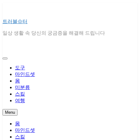
Skip
to
content
트러블슈터
일상 생활 속 당신의 궁금증을 해결해 드립니다
도구
마인드셋
몸
미분류
스킬
여행
Menu
몸
마인드셋
스킬