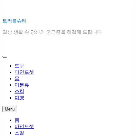
Skip
to
content
트러블슈터
일상 생활 속 당신의 궁금증을 해결해 드립니다
도구
마인드셋
몸
미분류
스킬
여행
Menu
몸
마인드셋
스킬