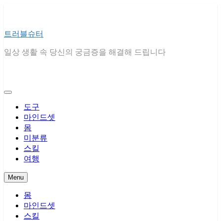
Skip
to
content
트러블슈터
일상 생활 속 당신의 궁금증을 해결해 드립니다
도구
마인드셋
몸
미분류
스킬
여행
Menu
몸
마인드셋
스킬