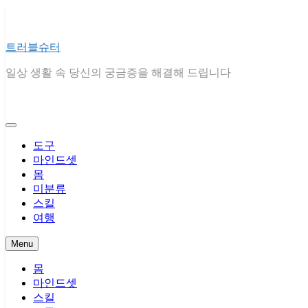
Skip
to
content
트러블슈터
일상 생활 속 당신의 궁금증을 해결해 드립니다
도구
마인드셋
몸
미분류
스킬
여행
Menu
몸
마인드셋
스킬