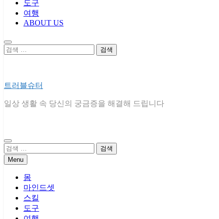
도구
여행
ABOUT US
검
색:
트러블슈터
일상 생활 속 당신의 궁금증을 해결해 드립니다
검
색:
Menu
몸
마인드셋
스킬
도구
여행