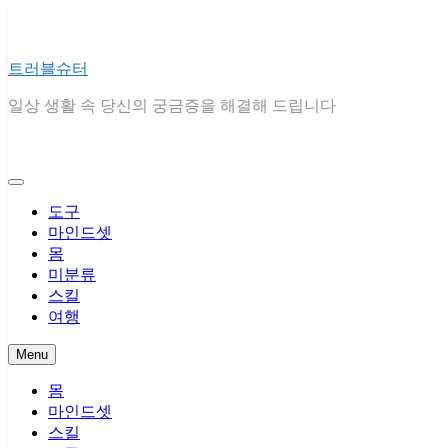
Skip
to
content
트러블슈터
일상 생활 속 당신의 궁금증을 해결해 드립니다
도구
마인드셋
몸
미분류
스킬
여행
Menu
몸
마인드셋
스킬