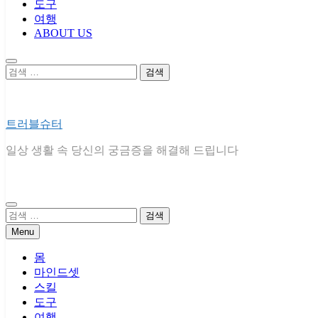
도구
여행
ABOUT US
검
색:
트러블슈터
일상 생활 속 당신의 궁금증을 해결해 드립니다
검
색:
Menu
몸
마인드셋
스킬
도구
여행