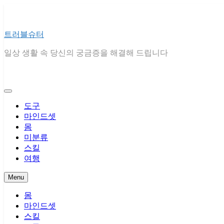
Skip
to
content
트러블슈터
일상 생활 속 당신의 궁금증을 해결해 드립니다
도구
마인드셋
몸
미분류
스킬
여행
Menu
몸
마인드셋
스킬