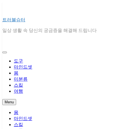
Skip
to
content
트러블슈터
일상 생활 속 당신의 궁금증을 해결해 드립니다
도구
마인드셋
몸
미분류
스킬
여행
Menu
몸
마인드셋
스킬