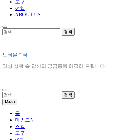
도구
여행
ABOUT US
검
색:
트러블슈터
일상 생활 속 당신의 궁금증을 해결해 드립니다
검
색:
Menu
몸
마인드셋
스킬
도구
여행