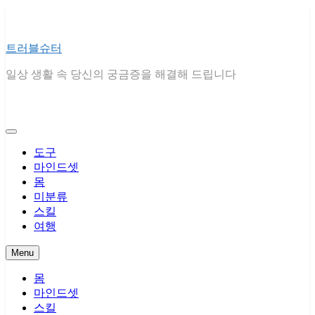
Skip
to
content
트러블슈터
일상 생활 속 당신의 궁금증을 해결해 드립니다
도구
마인드셋
몸
미분류
스킬
여행
Menu
몸
마인드셋
스킬