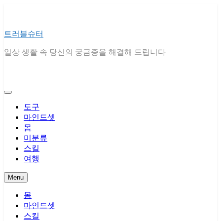
Skip
to
content
트러블슈터
일상 생활 속 당신의 궁금증을 해결해 드립니다
도구
마인드셋
몸
미분류
스킬
여행
Menu
몸
마인드셋
스킬