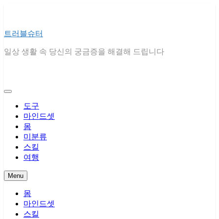
Skip
to
content
트러블슈터
일상 생활 속 당신의 궁금증을 해결해 드립니다
도구
마인드셋
몸
미분류
스킬
여행
Menu
몸
마인드셋
스킬