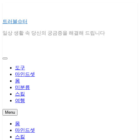
Skip
to
content
트러블슈터
일상 생활 속 당신의 궁금증을 해결해 드립니다
도구
마인드셋
몸
미분류
스킬
여행
Menu
몸
마인드셋
스킬