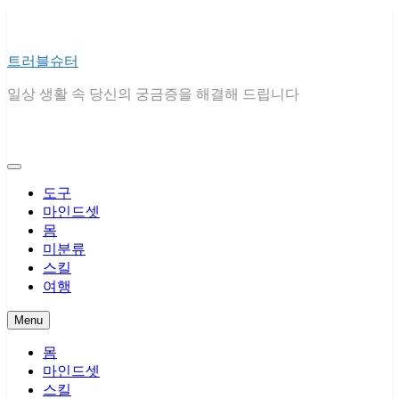
Skip
to
content
트러블슈터
일상 생활 속 당신의 궁금증을 해결해 드립니다
도구
마인드셋
몸
미분류
스킬
여행
Menu
몸
마인드셋
스킬