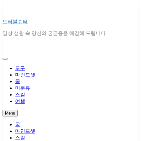
Skip
to
content
트러블슈터
일상 생활 속 당신의 궁금증을 해결해 드립니다
도구
마인드셋
몸
미분류
스킬
여행
Menu
몸
마인드셋
스킬