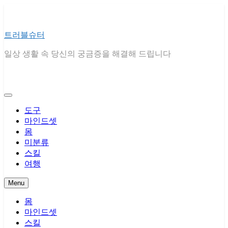
Skip
to
content
트러블슈터
일상 생활 속 당신의 궁금증을 해결해 드립니다
도구
마인드셋
몸
미분류
스킬
여행
Menu
몸
마인드셋
스킬