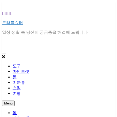
Skip
to
content
트러블슈터
일상 생활 속 당신의 궁금증을 해결해 드립니다
도구
마인드셋
몸
미분류
스킬
여행
Menu
몸