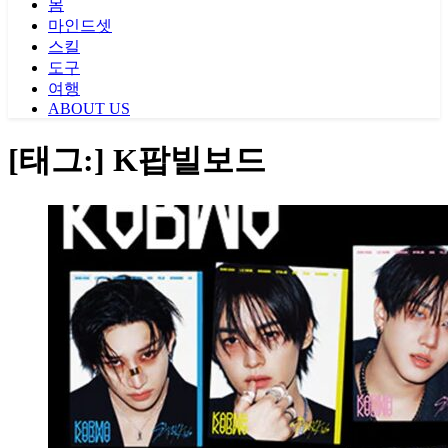
몸
마인드셋
스킬
도구
여행
ABOUT US
[태그:]
K팝빌보드