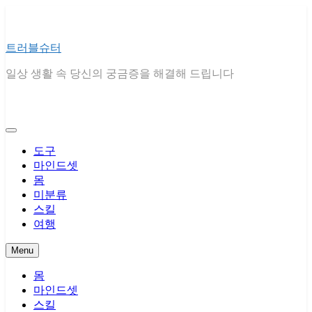
Skip
to
content
트러블슈터
일상 생활 속 당신의 궁금증을 해결해 드립니다
도구
마인드셋
몸
미분류
스킬
여행
Menu
몸
마인드셋
스킬