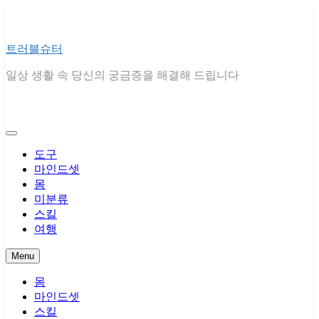
Skip
to
content
트러블슈터
일상 생활 속 당신의 궁금증을 해결해 드립니다
도구
마인드셋
몸
미분류
스킬
여행
Menu
몸
마인드셋
스킬