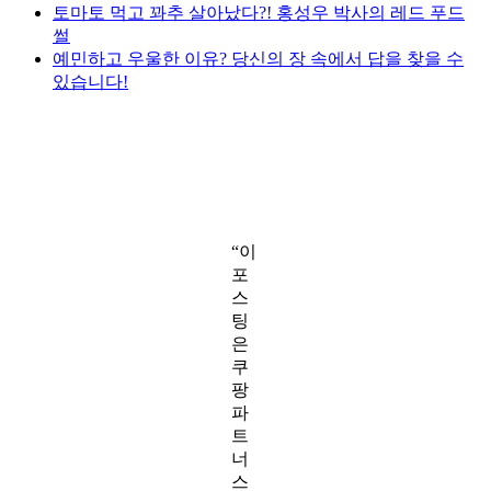
토마토 먹고 꽈추 살아났다?! 홍성우 박사의 레드 푸드
썰
예민하고 우울한 이유? 당신의 장 속에서 답을 찾을 수
있습니다!
“이
포
스
팅
은
쿠
팡
파
트
너
스