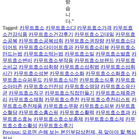
받
습
니
다.”
Tagged:
카무트효소
카무트효소CJ
카무트효소가격
카무트효
소건강식품
카무트효소건강후기
카무트효소고대밀
카무트효
소공복
카무트효소공복섭취
카무트효소권장량
카무트효소다
이어트
카무트효소다이어트효과
카무트효소리뷰
카무트효소
만드는법
카무트효소먹는법
카무트효소밀
카무트효소발효
카
무트효소변비
카무트효소부작용
카무트효소브랜드
카무트효
소비교
카무트효소섭취량
카무트효소섭취법
카무트효소섭취
시간
카무트효소성분
카무트효소소화
카무트효소소화효소
카
무트효소슈퍼푸드
카무트효소식전
카무트효소식후
카무트효
소아마존
카무트효소안전성
카무트효소영양
카무트효소유산
균
카무트효소직구
카무트효소직접만들기
카무트효소체중관
리
카무트효소체험
카무트효소추천
카무트효소추천리스트
카
무트효소추천제품
카무트효소쿠팡
카무트효소피부
카무트효
소혈당
카무트효소홈쇼핑
카무트효소활력
카무트효소효과
카
무트효소효능
카무트효소효소보충제
카무트효소효소제
카무
트효소효소활성
카무트효소후기
Previous:
모르면 손해 보는 본인부담상한제, 꼭 알아야 할 핵심
글
정보