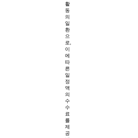
활
동
의
일
환
으
로,
이
에
따
른
일
정
액
의
수
수
료
를
제
공