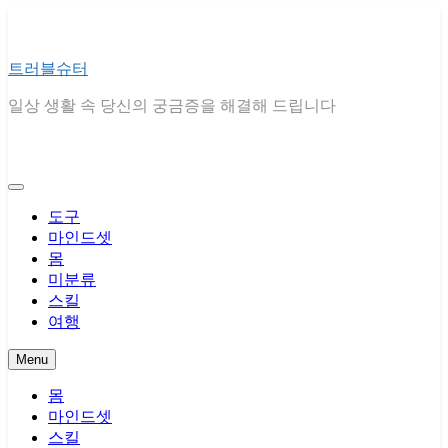
Skip
to
content
트러블슈터
일상 생활 속 당신의 궁금증을 해결해 드립니다
도구
마인드셋
몸
미분류
스킬
여행
Menu
몸
마인드셋
스킬