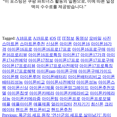
“이 포스팅은 쿠팡 파트너스 활동의 일환으로, 이에 따른 일정
액의 수수료를 제공받습니다.”
Tagged:
A18프로
A19프로
iOS
IT
IT정보
동영상
모바일
사진
스마트폰
스마트폰추천
신상폰
아이폰
아이폰16
아이폰16가
격
아이폰16프로
아이폰16프로17프로
아이폰16프로구매
아이
폰16프로리뷰
아이폰16프로특징
아이폰17
아이폰17가격
아이
폰17사전예약
아이폰17정보
아이폰17프로
아이폰17프로구매
아이폰17프로리뷰
아이폰17프로사전예약
아이폰17프로특징
아이폰17프로혜택
아이폰ram
아이폰구매
아이폰구매가이드
아이폰램
아이폰루머
아이폰배터리
아이폰배터리비교
아이폰
배터리성능
아이폰비교
아이폰사전예약
아이폰성능
아이폰스
펙
아이폰신상
아이폰신제품
아이폰업그레이드
아이폰추천모
델
아이폰칩셋
아이폰카메라
아이폰카메라비교
아이폰카메라
성능
아이폰카메라줌
아이폰팁
아이폰프로
아이폰프로모델
애플
애플아이폰
애플제품
얼리어답터
전자기기
최신폰
크리
에이터
핸드폰
핸드폰비교
핸드폰추천
Previous:
폭군의 셰프 원작 ‘연산군의 셰프로 살아남기’ 차이
글