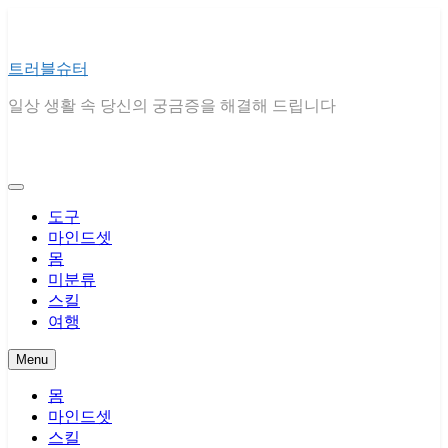
Skip
to
content
트러블슈터
일상 생활 속 당신의 궁금증을 해결해 드립니다
도구
마인드셋
몸
미분류
스킬
여행
Menu
몸
마인드셋
스킬