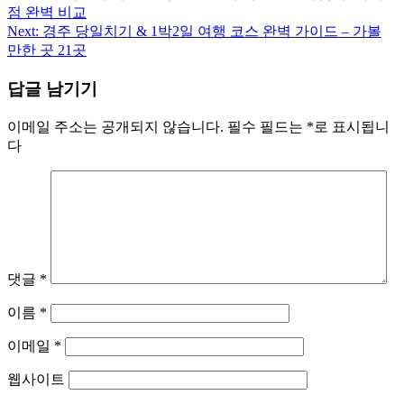
점 완벽 비교
탐
Next:
경주 당일치기 & 1박2일 여행 코스 완벽 가이드 – 가볼
만한 곳 21곳
색
답글 남기기
이메일 주소는 공개되지 않습니다.
필수 필드는
*
로 표시됩니
다
댓글
*
이름
*
이메일
*
웹사이트