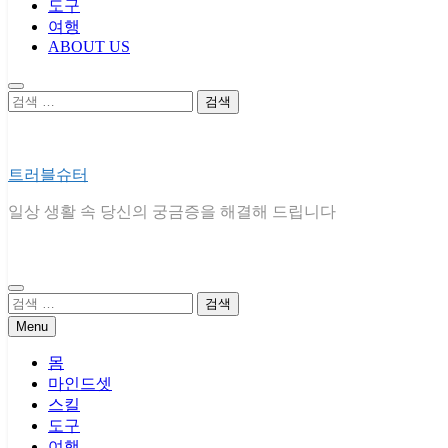
도구
여행
ABOUT US
검
색:
트러블슈터
일상 생활 속 당신의 궁금증을 해결해 드립니다
검
색:
Menu
몸
마인드셋
스킬
도구
여행