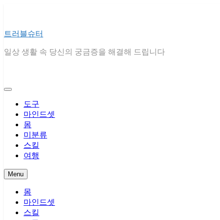
Skip
to
content
트러블슈터
일상 생활 속 당신의 궁금증을 해결해 드립니다
도구
마인드셋
몸
미분류
스킬
여행
Menu
몸
마인드셋
스킬