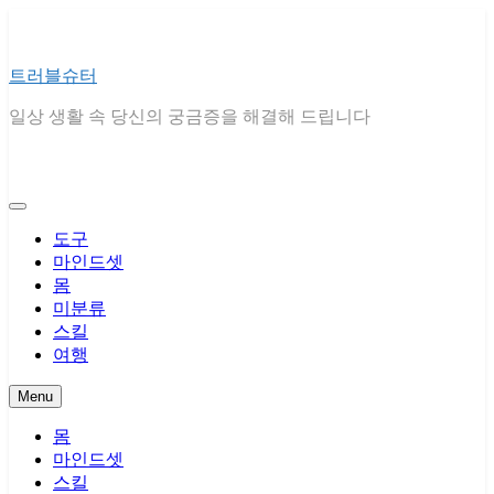
Skip
to
content
트러블슈터
일상 생활 속 당신의 궁금증을 해결해 드립니다
도구
마인드셋
몸
미분류
스킬
여행
Menu
몸
마인드셋
스킬