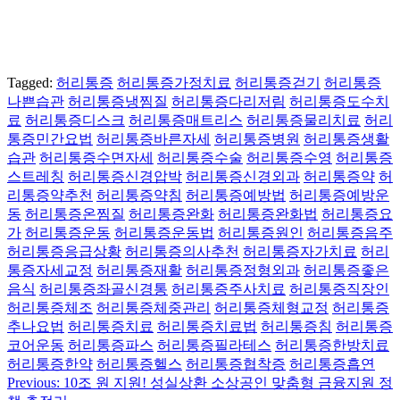
Tagged:
허리통증
허리통증가정치료
허리통증걷기
허리통증
나쁜습관
허리통증냉찜질
허리통증다리저림
허리통증도수치
료
허리통증디스크
허리통증매트리스
허리통증물리치료
허리
통증민간요법
허리통증바른자세
허리통증병원
허리통증생활
습관
허리통증수면자세
허리통증수술
허리통증수영
허리통증
스트레칭
허리통증신경압박
허리통증신경외과
허리통증약
허
리통증약추천
허리통증약침
허리통증예방법
허리통증예방운
동
허리통증온찜질
허리통증완화
허리통증완화법
허리통증요
가
허리통증운동
허리통증운동법
허리통증원인
허리통증음주
허리통증응급상황
허리통증의사추천
허리통증자가치료
허리
통증자세교정
허리통증재활
허리통증정형외과
허리통증좋은
음식
허리통증좌골신경통
허리통증주사치료
허리통증직장인
허리통증체조
허리통증체중관리
허리통증체형교정
허리통증
추나요법
허리통증치료
허리통증치료법
허리통증침
허리통증
코어운동
허리통증파스
허리통증필라테스
허리통증한방치료
허리통증한약
허리통증헬스
허리통증협착증
허리통증흡연
Previous:
10조 원 지원! 성실상환 소상공인 맞춤형 금융지원 정
글