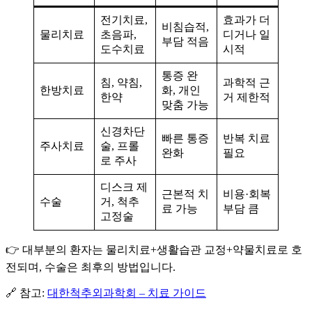
전기치료,
효과가 더
비침습적,
물리치료
초음파,
디거나 일
부담 적음
도수치료
시적
통증 완
침, 약침,
과학적 근
한방치료
화, 개인
한약
거 제한적
맞춤 가능
신경차단
빠른 통증
반복 치료
주사치료
술, 프롤
완화
필요
로 주사
디스크 제
근본적 치
비용·회복
수술
거, 척추
료 가능
부담 큼
고정술
👉 대부분의 환자는 물리치료+생활습관 교정+약물치료로 호
전되며, 수술은 최후의 방법입니다.
🔗 참고:
대한척추외과학회 – 치료 가이드