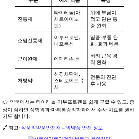
구분
예시 약품
특징
타이레놀(아
위에 부담이
진통제
세트아미노
적고 단순 통
펜)
증 완화
이부프로펜,
염증·부종 완
소염진통제
나프록센
화, 효과 빠름
허리 근육 경
근이완제
에페리손 등
직 완화
신경차단제,
전문의 진단
처방약
스테로이드 주
후 사용
사
👉 약국에서는 타이레놀·이부프로펜을 쉽게 구할 수 있고, 증
상이 심하면 정형외과·마취통증의학과에서 주사 치료를 권하
기도 합니다.
🔗 참고:
식품의약품안전처 – 의약품 안전 정보