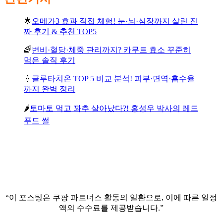
🌟
오메가3 효과 직접 체험! 눈·뇌·심장까지 살린 진
짜 후기 & 추천 TOP5
🌈
변비·혈당·체중 관리까지? 카무트 효소 꾸준히
먹은 솔직 후기
💧
글루타치온 TOP 5 비교 분석! 피부·면역·흡수율
까지 완벽 정리
🌶️
토마토 먹고 꽈추 살아났다?! 홍성우 박사의 레드
푸드 썰
“이 포스팅은 쿠팡 파트너스 활동의 일환으로, 이에 따른 일정
액의 수수료를 제공받습니다.”