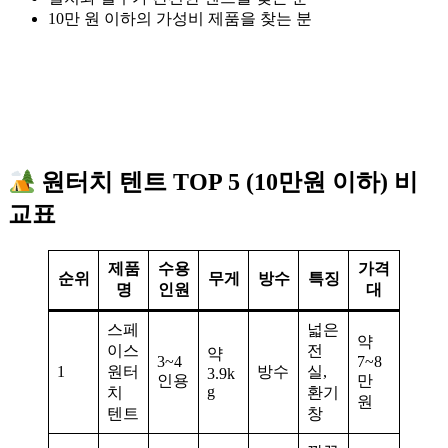
10만 원 이하의 가성비 제품을 찾는 분
원터치 텐트 TOP 5 (10만원 이하) 비
교표
제품
수용
가격
순위
무게
방수
특징
명
인원
대
스페
넓은
약
이스
전
약
3~4
7~8
1
원터
방수
실,
3.9k
인용
만
g
치
환기
원
텐트
창