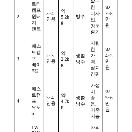
깔끔
로티
한
약
캠프
약
3~4
디자
7~8
원터
방수
2
5.2k
인용
만
인,
g
치
원
창문
텐트
환기
저렴
패스
한
약
트캠
약
2~3
생활
가
4~5
프
3
2.2k
인용
만
방수
격,
g
베이
원
설치
직2
간편
가성
패스
비
약
트캠
약
3~4
생활
좋
5~6
4
프
4.7k
인용
만
방수
음,
g
오토
원
이중
6
지붕
LW
자외