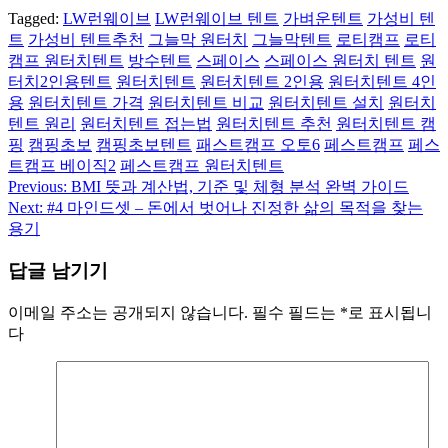
Tagged:
LW런웨이브
LW런웨이브 텐트
가벼운텐트
가성비 텐
트
가성비 텐트추천
그늘막 원터치
그늘막텐트
로티캠프
로티
캠프 원터치텐트
방수텐트
스페이스
스페이스 원터치 텐트
원
터치2인용텐트
원터치텐트
원터치텐트 2인용
원터치텐트 4인
용
원터치텐트 가격
원터치텐트 비교
원터치텐트 설치
원터치
텐트 원리
원터치텐트 접는법
원터치텐트 추천
원터치텐트 캠
핑
캠핑초보
캠핑초보텐트
패스트캠프 오토6
페스트캠프
페스
트캠프 베이직2
페스트캠프 원터치텐트
Previous:
BMI 뜻과 계산법, 기준 및 체형 분석 완벽 가이드
글
Next:
#4 마인드셋 – 돈에서 벗어나 진정한 삶의 목적을 찾는
탐
용기
색
답글 남기기
이메일 주소는 공개되지 않습니다.
필수 필드는
*
로 표시됩니
다