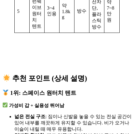
런웨
선차
약
약
이브
3~4
단,
7~8
방수
5
1.8k
원터
인용
만
플라
g
치
원
스틱
텐트
방수
추천 포인트 (상세 설명)
1위: 스페이스 원터치 텐트
가성비 갑 + 실용성 뛰어남
넓은 전실 구조
: 짐이나 신발을 놓을 수 있는 전실 공간이
있어 내부를 깨끗하게 유지할 수 있습니다. 비가 오거나
이슬이 내릴 때 매우 유용합니다.