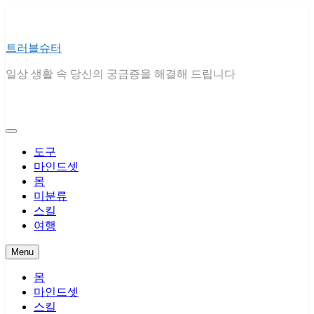
Skip
to
content
트러블슈터
일상 생활 속 당신의 궁금증을 해결해 드립니다
도구
마인드셋
몸
미분류
스킬
여행
Menu
몸
마인드셋
스킬