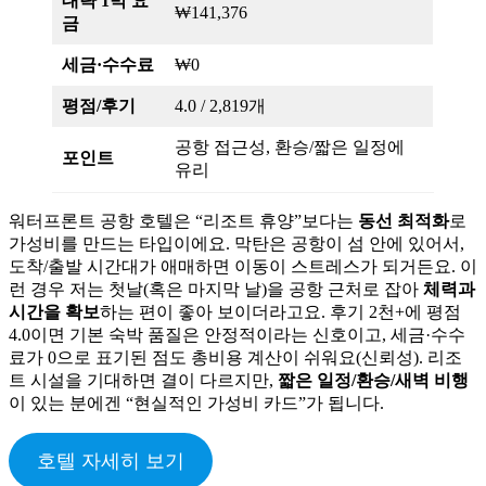
대략 1박 요
₩141,376
금
세금·수수료
₩0
평점/후기
4.0 / 2,819개
공항 접근성, 환승/짧은 일정에
포인트
유리
워터프론트 공항 호텔은 “리조트 휴양”보다는
동선 최적화
로
가성비를 만드는 타입이에요. 막탄은 공항이 섬 안에 있어서,
도착/출발 시간대가 애매하면 이동이 스트레스가 되거든요. 이
런 경우 저는 첫날(혹은 마지막 날)을 공항 근처로 잡아
체력과
시간을 확보
하는 편이 좋아 보이더라고요. 후기 2천+에 평점
4.0이면 기본 숙박 품질은 안정적이라는 신호이고, 세금·수수
료가 0으로 표기된 점도 총비용 계산이 쉬워요(신뢰성). 리조
트 시설을 기대하면 결이 다르지만,
짧은 일정/환승/새벽 비행
이 있는 분에겐 “현실적인 가성비 카드”가 됩니다.
호텔 자세히 보기