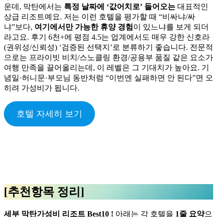
운데, 막탄에서는
특정 날짜에 ‘값어치로’ 들어오는
대표적인
상급 리조트예요. 저는 이런 호텔을 평가할 때 “비싸냐/싸
냐”보다,
여기에서만 가능한 휴양 경험
이 있느냐를 보게 되더
라고요. 후기 6천+에 평점 4.5는 업계에서도 매우 강한 신호라
(권위성/신뢰성) ‘검증된 선택지’로 분류하기 좋습니다. 전문적
으로는 프라이빗 비치/스노클링 환경/공용부 품질 같은 요소가
여행 만족을 끌어올리는데, 이 레벨은 그 기대치가 높아요. 기
념일·허니문·부모님 동반처럼 “이번엔 실패하면 안 된다”면 오
히려 가성비가 됩니다.
호텔 자세히 보기
[추천항목 정리]
세부 막탄가성비 리조트 Best10 !
아래는 각 호텔을
1줄 요약
으