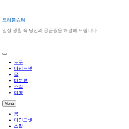
Skip
to
content
트러블슈터
일상 생활 속 당신의 궁금증을 해결해 드립니다
도구
마인드셋
몸
미분류
스킬
여행
Menu
몸
마인드셋
스킬