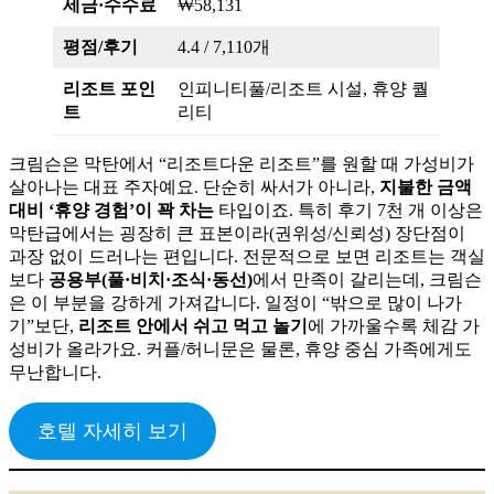
세금·수수료
₩58,131
평점/후기
4.4 / 7,110개
리조트 포인
인피니티풀/리조트 시설, 휴양 퀄
트
리티
크림슨은 막탄에서 “리조트다운 리조트”를 원할 때 가성비가
살아나는 대표 주자예요. 단순히 싸서가 아니라,
지불한 금액
대비 ‘휴양 경험’이 꽉 차는
타입이죠. 특히 후기 7천 개 이상은
막탄급에서는 굉장히 큰 표본이라(권위성/신뢰성) 장단점이
과장 없이 드러나는 편입니다. 전문적으로 보면 리조트는 객실
보다
공용부(풀·비치·조식·동선)
에서 만족이 갈리는데, 크림슨
은 이 부분을 강하게 가져갑니다. 일정이 “밖으로 많이 나가
기”보단,
리조트 안에서 쉬고 먹고 놀기
에 가까울수록 체감 가
성비가 올라가요. 커플/허니문은 물론, 휴양 중심 가족에게도
무난합니다.
호텔 자세히 보기