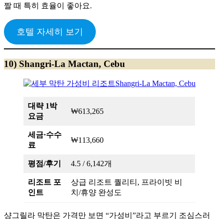
짤 때 특히 효율이 좋아요.
호텔 자세히 보기
10) Shangri-La Mactan, Cebu
대략 1박
₩613,265
요금
세금·수수
₩113,660
료
평점/후기
4.5 / 6,142개
리조트 포
상급 리조트 퀄리티, 프라이빗 비
인트
치/휴양 완성도
샹그릴라 막탄은 가격만 보면 “가성비”라고 부르기 조심스러