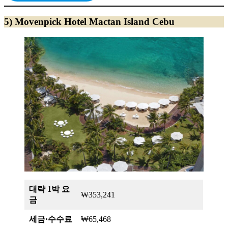
5) Movenpick Hotel Mactan Island Cebu
대략 1박 요
₩353,241
금
세금·수수료
₩65,468