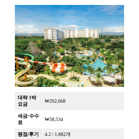
대략 1박
₩292,668
요금
세금·수수
₩58,534
료
평점/후기
4.2 / 1,882개