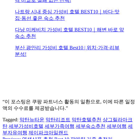
격 비교로 실패 없는 선택!
나트랑 시내 중심 가성비 호텔 BEST10｜바다·맛
집·동선 좋은 숙소 추천
다낭 미케비치 가성비 호텔 BEST10｜해변 바로 앞
숙소 추천
부산 광안리 가성비 호텔 Best10 | 위치·가격·리뷰
분석!
“이 포스팅은 쿠팡 파트너스 활동의 일환으로, 이에 따른 일정
액의 수수료를 제공받습니다.”
Tagged:
막탄뉴타운
막탄리조트
막탄호텔추천
샹그릴라마크
탄
세부가성비호텔
세부가족여행
세부숙소추천
세부여행
세
부자유여행
제이파크아일랜드