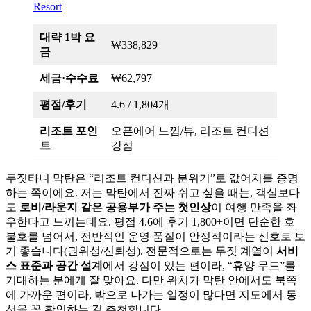
대략 1박 요
₩338,829
금
세금·수수료
₩62,797
평점/후기
4.6 / 1,804개
리조트 포인
오픈에어 느낌/뷰, 리조트 컨디션
트
강점
두짓타니 막탄은 “리조트 컨디션과 분위기”로 값어치를 증명
하는 쪽이에요. 저는 막탄에서 진짜 쉬고 싶을 때는, 객실보다
도
로비/라운지 같은 공용부가 주는 첫인상
이 여행 만족을 좌
우한다고 느끼는데요. 평점 4.6에 후기 1,800+이면 단순한 호
불호를 넘어서, 전반적인 운영 품질이 안정적이라는 신호로 보
기 좋습니다(권위성/신뢰성). 전문적으로는 두짓 계열이
서비
스 표준과 공간 설계
에서 강점이 있는 편이라, “휴양 무드”를
기대하는 분에게 잘 맞아요. 다만 위치가 막탄 안에서도 북쪽
에 가까운 편이라, 밖으로 나가는 일정이 많다면 지도에서 동
선을 꼭 확인하는 걸 추천합니다.