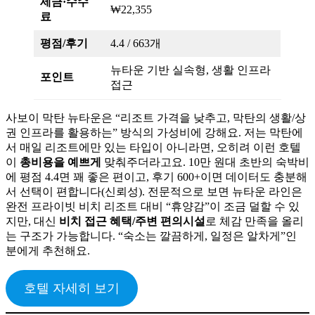
세금·수수
₩22,355
료
평점/후기
4.4 / 663개
뉴타운 기반 실속형, 생활 인프라
포인트
접근
사보이 막탄 뉴타운은 “리조트 가격을 낮추고, 막탄의 생활/상
권 인프라를 활용하는” 방식의 가성비에 강해요. 저는 막탄에
서 매일 리조트에만 있는 타입이 아니라면, 오히려 이런 호텔
이
총비용을 예쁘게
맞춰주더라고요. 10만 원대 초반의 숙박비
에 평점 4.4면 꽤 좋은 편이고, 후기 600+이면 데이터도 충분해
서 선택이 편합니다(신뢰성). 전문적으로 보면 뉴타운 라인은
완전 프라이빗 비치 리조트 대비 “휴양감”이 조금 덜할 수 있
지만, 대신
비치 접근 혜택/주변 편의시설
로 체감 만족을 올리
는 구조가 가능합니다. “숙소는 깔끔하게, 일정은 알차게”인
분에게 추천해요.
호텔 자세히 보기