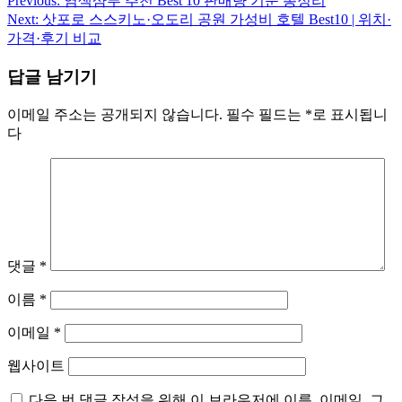
Previous:
염색샴푸 추천 Best 10 판매량 기준 총정리
글
Next:
삿포로 스스키노·오도리 공원 가성비 호텔 Best10 | 위치·
탐
가격·후기 비교
색
답글 남기기
이메일 주소는 공개되지 않습니다.
필수 필드는
*
로 표시됩니
다
댓글
*
이름
*
이메일
*
웹사이트
다음 번 댓글 작성을 위해 이 브라우저에 이름, 이메일, 그