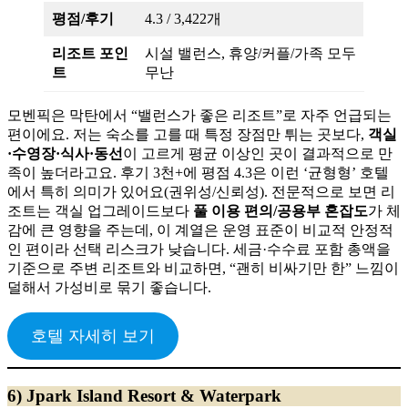
평점/후기
4.3 / 3,422개
리조트 포인
시설 밸런스, 휴양/커플/가족 모두
트
무난
모벤픽은 막탄에서 “밸런스가 좋은 리조트”로 자주 언급되는
편이에요. 저는 숙소를 고를 때 특정 장점만 튀는 곳보다,
객실
·수영장·식사·동선
이 고르게 평균 이상인 곳이 결과적으로 만
족이 높더라고요. 후기 3천+에 평점 4.3은 이런 ‘균형형’ 호텔
에서 특히 의미가 있어요(권위성/신뢰성). 전문적으로 보면 리
조트는 객실 업그레이드보다
풀 이용 편의/공용부 혼잡도
가 체
감에 큰 영향을 주는데, 이 계열은 운영 표준이 비교적 안정적
인 편이라 선택 리스크가 낮습니다. 세금·수수료 포함 총액을
기준으로 주변 리조트와 비교하면, “괜히 비싸기만 한” 느낌이
덜해서 가성비로 묶기 좋습니다.
호텔 자세히 보기
6) Jpark Island Resort & Waterpark