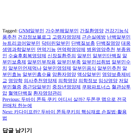
Tagged:
GNM알부민
가수분해알부민
간질환영양
건강기능식
품추천
건강정보블로그
고령자영양제
근손실예방
난백알부민
뉴트리코어알부민
닥터린알부민
단백질보충
단백질영양
대웅
생명과학알부민
면역기능
면역력영양제
병원영양추천
부종원
인
수술후회복영양제
신장질환주의
알부민
알부민단백질
알
부민보충제
알부민부작용
알부민부족
알부민섭취법
알부민수
치
알부민언제먹나
알부민영양제
알부민음식
알부민추천
알
부민효능
알부민흡수율
암환자영양
액상알부민
영양보충제비
교
영양학
의사추천영양제
의학영양
의학정보
임상영양
저알
부민혈증
종근당알부민
중장년영양제
쿠팡파트너스
혈관삼투
압
혈액단백질
환자영양관리
Previous:
두바이 쫀득 쿠키 어디서 살까? 두쫀쿠 맵으로 전국
글
판매처 한눈에
탐
Next:
카다이프란? 두바이 쫀득쿠키의 핵심재료 손질법·활용
법
색
답글 남기기