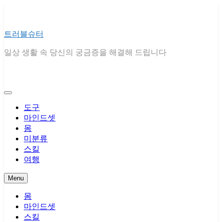
Skip
to
content
트러블슈터
일상 생활 속 당신의 궁금증을 해결해 드립니다
도구
마인드셋
몸
미분류
스킬
여행
Menu
몸
마인드셋
스킬