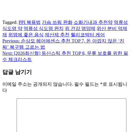
Tagged:
PPI 복용법
가슴 쓰림 완화
소화기내과 추천약
역류성
식도염 약
역류성 식도염 완치
위 건강 영양제
위산 분비 억제
제
위염에 좋은 음식
제산제 추천
헬리코박터 케어
Previous:
손상모 헤어에센스 추천 TOP 7, 돈 아깝지 않은 ‘진
글
짜’ 복구템 고르는 법
탐
Next:
[2026최신형] 등산스틱 추천 TOP 8, 무릎 보호를 위한 필
수 체크리스트
색
답글 남기기
이메일 주소는 공개되지 않습니다.
필수 필드는
*
로 표시됩니
다