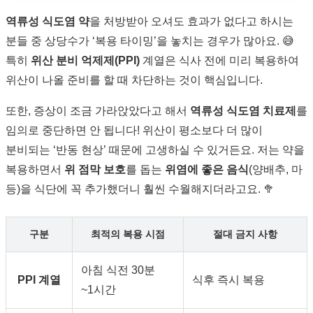
역류성 식도염 약
을 처방받아 오셔도 효과가 없다고 하시는
분들 중 상당수가 ‘복용 타이밍’을 놓치는 경우가 많아요. 😅
특히
위산 분비 억제제(PPI)
계열은 식사 전에 미리 복용하여
위산이 나올 준비를 할 때 차단하는 것이 핵심입니다.
또한, 증상이 조금 가라앉았다고 해서
역류성 식도염 치료제
를
임의로 중단하면 안 됩니다! 위산이 평소보다 더 많이
분비되는 ‘반동 현상’ 때문에 고생하실 수 있거든요. 저는 약을
복용하면서
위 점막 보호
를 돕는
위염에 좋은 음식
(양배추, 마
등)을 식단에 꼭 추가했더니 훨씬 수월해지더라고요. 🥦
구분
최적의 복용 시점
절대 금지 사항
아침 식전 30분
PPI 계열
식후 즉시 복용
~1시간