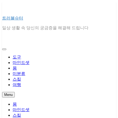
Skip
to
content
트러블슈터
일상 생활 속 당신의 궁금증을 해결해 드립니다
도구
마인드셋
몸
미분류
스킬
여행
Menu
몸
마인드셋
스킬