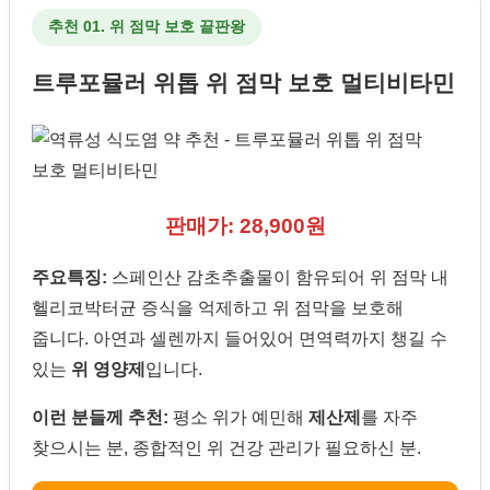
추천 01. 위 점막 보호 끝판왕
트루포뮬러 위톱 위 점막 보호 멀티비타민
판매가: 28,900원
주요특징:
스페인산 감초추출물이 함유되어 위 점막 내
헬리코박터균 증식을 억제하고 위 점막을 보호해
줍니다. 아연과 셀렌까지 들어있어 면역력까지 챙길 수
있는
위 영양제
입니다.
이런 분들께 추천:
평소 위가 예민해
제산제
를 자주
찾으시는 분, 종합적인 위 건강 관리가 필요하신 분.