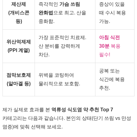
제산제
즉각적인
가슴 쓰림
증상이 있을
(개비스콘
완화법
으로 최고. 산을
때 수시 복용
등)
중화함.
가능.
가장 표준적인 치료제.
아침 식전
위산억제제
산 분비를 강력하게
30분
복용
(PPI 계열)
차단.
필수!
공복 또는
점막보호제
위벽을 코팅하여
식간에 복용
(알마겔 등)
물리적으로 보호함.
추천.
제가 실제로 효과를 본
역류성 식도염 약 추천 Top 7
카테고리는 다음과 같습니다. 본인의 상태(단기 쓰림 vs 만성
염증)에 맞춰 선택해 보세요.