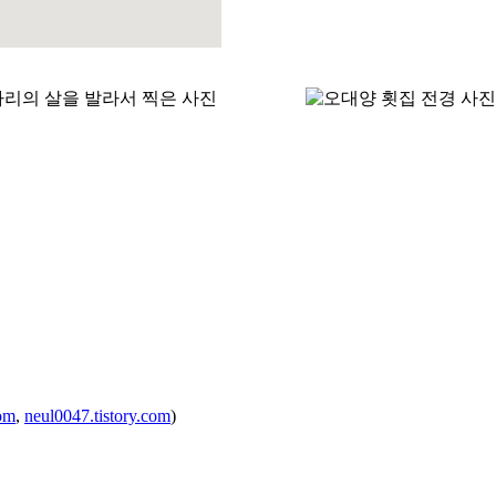
com
,
neul0047.tistory.com
)