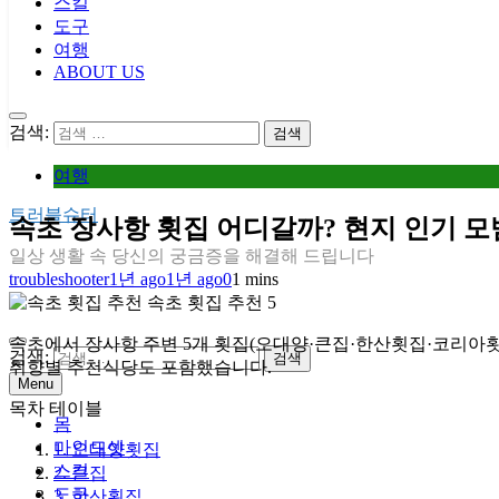
스킬
도구
여행
ABOUT US
검색:
여행
트러블슈터
속초 장사항 횟집 어디갈까? 현지 인기 모
일상 생활 속 당신의 궁금증을 해결해 드립니다
troubleshooter
1년 ago
1년 ago
0
1 mins
속초 횟집 추천 5
속초에서 장사항 주변 5개 횟집(오대양·큰집·한산횟집·코리아횟집
검색:
취향별 추천식당도 포함했습니다.
Menu
목차 테이블
몸
마인드셋
1. 오대양횟집
스킬
2. 큰집
도구
3. 한산횟집