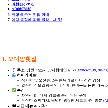
여행
4. 코리아횟집
ABOUT US
5. 이모회집
취향별 추천 횟집 안내
여행 목적에 따라 골라보세요!
1. 오대양횟집
주소
: 강원 속초시 장사항해안길 58 (
shineway.kr
,
dinin
하이라이트
:
장사항 앞 오션뷰, 2층 통유리로 바다 전경 감상
깔끔한 리모델링된 인테리어, 반려동물 동반 가능 1층
특징
:
자연산 회, 대게·킹크랩 중심 메뉴 구성
푸짐한 스끼다시, 넉넉한 양(3인 세트로 4인 충분) (
d
🍽 대표 메뉴 & 가격
: